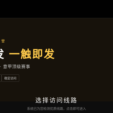
解
AG百家乐
落地项目
集团动态
服务种类
接洽
亚