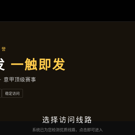
解
AG百家乐
落地项目
集团动态
服务种类
接洽
亚