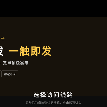
解
AG百家乐
落地项目
集团动态
服务种类
接洽
亚