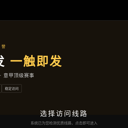
解
AG百家乐
落地项目
集团动态
服务种类
接洽
亚