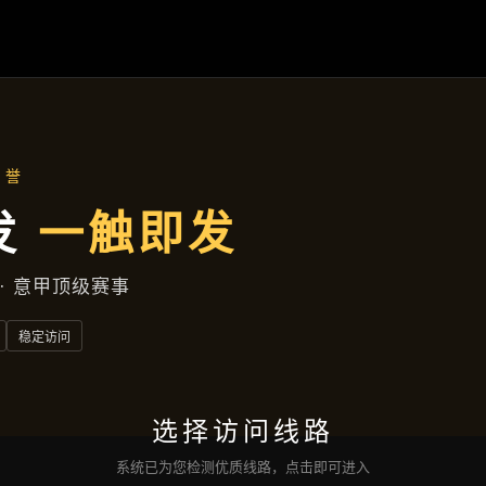
解
AG百家乐
落地项目
集团动态
服务种类
接洽
亚