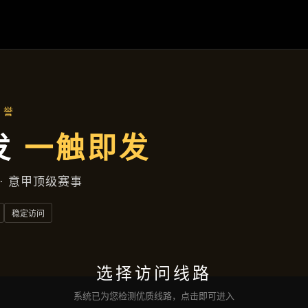
解
AG百家乐
落地项目
集团动态
服务种类
接洽
亚