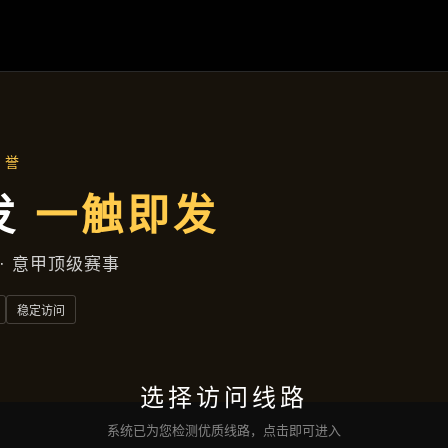
解
AG百家乐
落地项目
集团动态
服务种类
接洽
亚