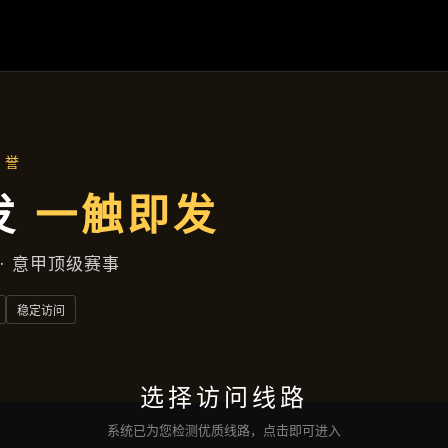
解
AG百家乐
落地项目
集团动态
服务种类
接洽
亚