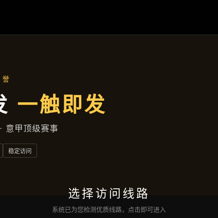
解
AG百家乐
落地项目
集团动态
服务种类
接洽
亚