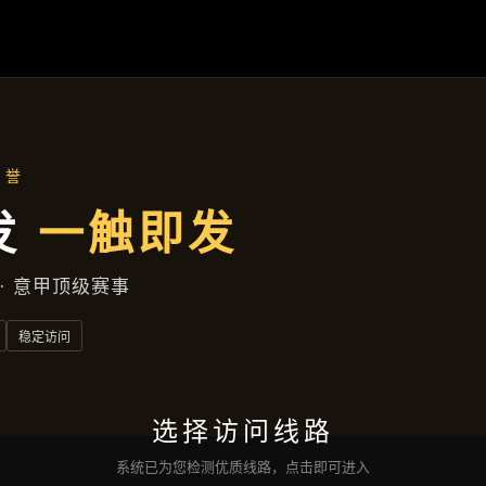
解
AG百家乐
落地项目
集团动态
服务种类
接洽
亚